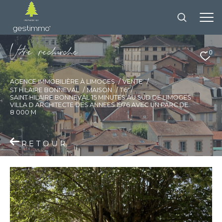
V
o
r
e
r
e
c
e
c
e
0
AGENCE IMMOBILIÈRE À LIMOGES
VENTE
ST HILAIRE BONNEVAL
MAISON
T6
SAINT HILAIRE BONNEVAL 15 MINUTES AU SUD DE LIMOGES
VILLA D ARCHITECTE DES ANNEES 1976 AVEC UN PARC DE
8 000 M
RETOUR