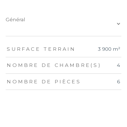
général
TRAD_ZEPHYR_Caracteristique
TRAD_ZEPHYR_Valeurs
SURFACE TERRAIN
3 900 m²
NOMBRE DE CHAMBRE(S)
4
NOMBRE DE PIÈCES
6