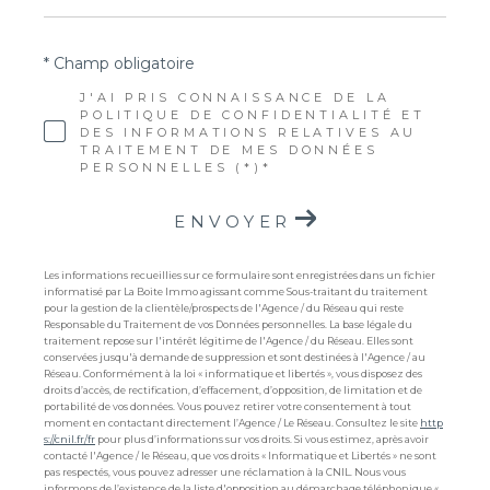
* Champ obligatoire
J'AI PRIS CONNAISSANCE DE LA
POLITIQUE DE CONFIDENTIALITÉ ET
DES INFORMATIONS RELATIVES AU
TRAITEMENT DE MES DONNÉES
PERSONNELLES (*)*
ENVOYER
Les informations recueillies sur ce formulaire sont enregistrées dans un fichier
informatisé par La Boite Immo agissant comme Sous-traitant du traitement
pour la gestion de la clientèle/prospects de l'Agence / du Réseau qui reste
Responsable du Traitement de vos Données personnelles. La base légale du
traitement repose sur l'intérêt légitime de l'Agence / du Réseau. Elles sont
conservées jusqu'à demande de suppression et sont destinées à l'Agence / au
Réseau. Conformément à la loi « informatique et libertés », vous disposez des
droits d’accès, de rectification, d’effacement, d’opposition, de limitation et de
portabilité de vos données. Vous pouvez retirer votre consentement à tout
moment en contactant directement l’Agence / Le Réseau. Consultez le site
http
s://cnil.fr/fr
pour plus d’informations sur vos droits. Si vous estimez, après avoir
contacté l'Agence / le Réseau, que vos droits « Informatique et Libertés » ne sont
pas respectés, vous pouvez adresser une réclamation à la CNIL. Nous vous
informons de l’existence de la liste d'opposition au démarchage téléphonique «