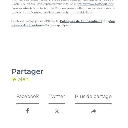
Bloctel », sur laquelle vous pouvez vous inscrire ici :
https://www.bloctel.gouv.fr
.
Dans le cadre de la protection des Données personnelles, nous vous invitons à ne
pas inscrire de Données sensibles dans le champ de saisie libre.
Ce site est protégé par reCAPTCHA, les
Politiques de Confidentialité
et es
Con
ditions d'utilisation
de Google s'appliquent.
partager
le bien
Facebook
Twitter
Plus de partage