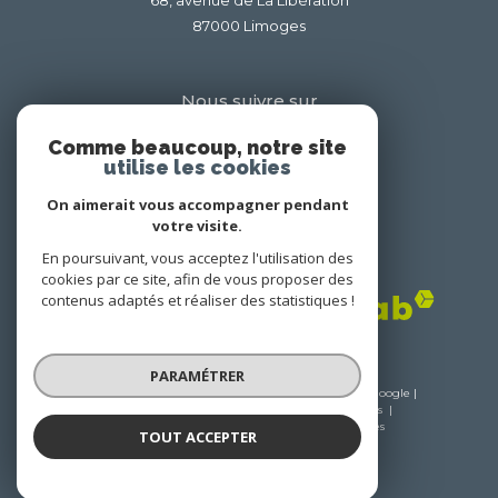
87000
limoges
Nous suivre sur
Comme beaucoup, notre site
utilise les cookies
On aimerait vous accompagner pendant
votre visite.
En poursuivant, vous acceptez l'utilisation des
Adhérents
cookies par ce site, afin de vous proposer des
contenus adaptés et réaliser des statistiques !
PARAMÉTRER
© 2026 | Tous droits réservés | Traduction powered by Google |
Nos honoraires
Plan du site
Mentions légales
Admin
Nos liens
Politique RGPD
Cookies
TOUT ACCEPTER