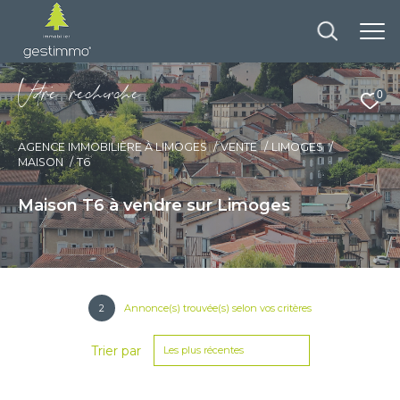
V
o
r
e
r
e
c
e
c
e
0
AGENCE IMMOBILIÈRE À LIMOGES
VENTE
LIMOGES
MAISON
T6
Maison T6 à vendre sur Limoges
2
Annonce(s) trouvée(s) selon vos critères
Trier par
Les plus récentes