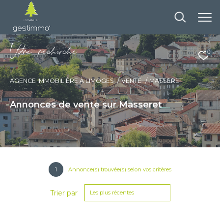
V
o
r
e
r
e
c
e
c
e
0
AGENCE IMMOBILIÈRE À LIMOGES
VENTE
MASSERET
Annonces de vente sur Masseret
1
Annonce(s) trouvée(s) selon vos critères
Trier par
Les plus récentes