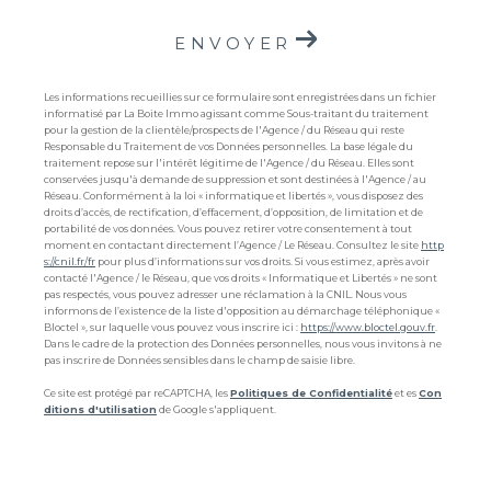
ENVOYER
Les informations recueillies sur ce formulaire sont enregistrées dans un fichier
informatisé par La Boite Immo agissant comme Sous-traitant du traitement
pour la gestion de la clientèle/prospects de l'Agence / du Réseau qui reste
Responsable du Traitement de vos Données personnelles. La base légale du
traitement repose sur l'intérêt légitime de l'Agence / du Réseau. Elles sont
conservées jusqu'à demande de suppression et sont destinées à l'Agence / au
Réseau. Conformément à la loi « informatique et libertés », vous disposez des
droits d’accès, de rectification, d’effacement, d’opposition, de limitation et de
portabilité de vos données. Vous pouvez retirer votre consentement à tout
moment en contactant directement l’Agence / Le Réseau. Consultez le site
http
s://cnil.fr/fr
pour plus d’informations sur vos droits. Si vous estimez, après avoir
contacté l'Agence / le Réseau, que vos droits « Informatique et Libertés » ne sont
pas respectés, vous pouvez adresser une réclamation à la CNIL. Nous vous
informons de l’existence de la liste d'opposition au démarchage téléphonique «
Bloctel », sur laquelle vous pouvez vous inscrire ici :
https://www.bloctel.gouv.fr
.
Dans le cadre de la protection des Données personnelles, nous vous invitons à ne
pas inscrire de Données sensibles dans le champ de saisie libre.
Ce site est protégé par reCAPTCHA, les
Politiques de Confidentialité
et es
Con
ditions d'utilisation
de Google s'appliquent.