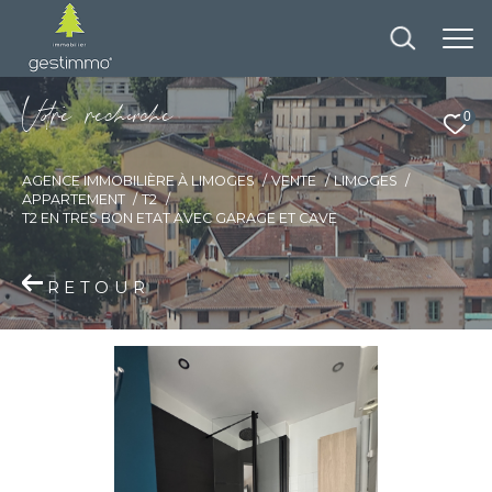
V
o
r
e
r
e
c
e
c
e
0
AGENCE IMMOBILIÈRE À LIMOGES
VENTE
LIMOGES
APPARTEMENT
T2
T2 EN TRES BON ETAT AVEC GARAGE ET CAVE
RETOUR