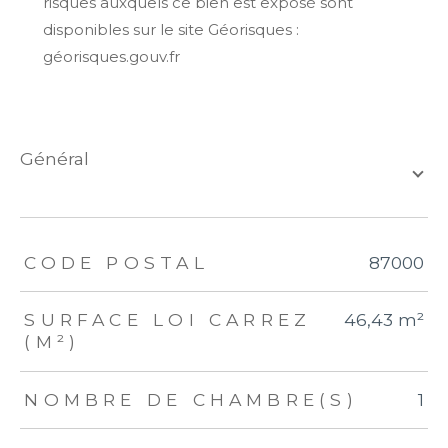
risques auxquels ce bien est exposé sont
disponibles sur le site Géorisques :
géorisques.gouv.fr
général
TRAD_ZEPHYR_Caracteristique
TRAD_ZEPHYR_Valeurs
CODE POSTAL
87000
SURFACE LOI CARREZ
46,43 m²
(M²)
NOMBRE DE CHAMBRE(S)
1