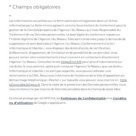
* Champs obligatoires
**
Les informations recueillies sur ce formulaire sont enregistrées dans un fichier
informatisé par La Boite Immo agissant comme Sous-traitant du traitement pour la
gestion de la clientèle/prospects de l'Agence / du Réseau qui reste Responsable du
Traitement de vos Données personnelles. La base légale du traitement repose sur
l'intérêt légitime de l'Agence / du Réseau. Elles sont conservées jusqu'à demande de
suppression et sont destinées à l'Agence / au Réseau. Conformément à la loi «
informatique et libertés », vous disposez des droits d’accès, de rectification,
d’effacement, d’opposition, de limitation et de portabilité de vos données. Vous
pouvez retirer votre consentement à tout moment en contactant directement
l’Agence / Le Réseau. Consultez le site
https://cnil.fr/fr
pour plus d’informations sur
vos droits. Si vous estimez, après avoir contacté l'Agence / le Réseau, que vos droits «
Informatique et Libertés » ne sont pas respectés, vous pouvez adresser une
réclamation à la CNIL. Nous vous informons de l’existence de la liste d'opposition au
démarchage téléphonique « Bloctel », sur laquelle vous pouvez vous inscrire ici :
http
s://www.bloctel.gouv.fr
. Dans le cadre de la protection des Données personnelles, nous
vous invitons à ne pas inscrire de Données sensibles dans le champ de saisie libre.
Ce site est protégé par reCAPTCHA, les
Politiques de Confidentialité
et es
Conditio
ns d'utilisation
de Google s'appliquent.
Je souhaite une estimation pour