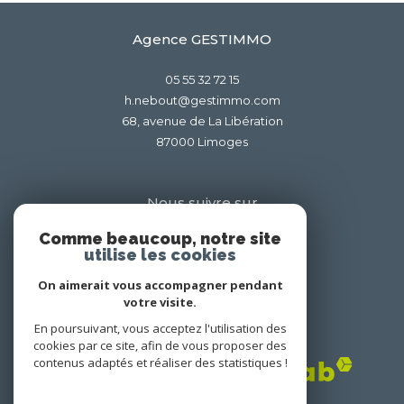
vendre mon bien
louer mon bien
Agence GESTIMMO
05 55 32 72 15
Je renseigne les informations de
h.nebout@gestimmo.com
mon bien
68, avenue de La Libération
87000
limoges
Type de bien *
Nous suivre sur
Sélectionnez le type de bien
Comme beaucoup, notre site
utilise les cookies
Adresse du bien *
On aimerait vous accompagner pendant
votre visite.
En poursuivant, vous acceptez l'utilisation des
Adhérents
cookies par ce site, afin de vous proposer des
Date de disponibilité *
contenus adaptés et réaliser des statistiques !