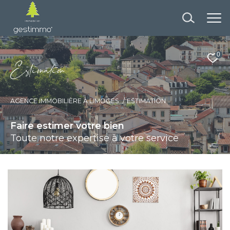
0
E
s
i
m
a
i
o
AGENCE IMMOBILIÈRE À LIMOGES
ESTIMATION
Faire estimer votre bien
Toute notre expertise à votre service